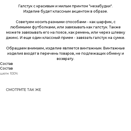
Галстук с красивым и милым принтом "незабудки".
Изделие будет классным акцентом в образе.
Советуем носить разными способами - как шарфик, с
любимыми футболками, или завязывать как галстук. Также
можете завязывать его на поясе, как ремень, или через шлевку
джинс. И еще один классный прием - завязать галстук на сумке.
Обращаем внимаем, изделие является винтажным. Винтажные
изделия входят в перечень товаров, не подлежащих обмену и
возврату.
Состав
Состав
шелк 100%
СМОТРИТЕ ТАК ЖЕ