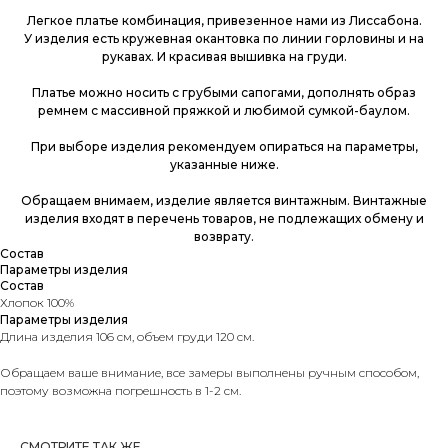
Легкое платье комбинация, привезенное нами из Лиссабона.
У изделия есть кружевная окантовка по линии горловины и на
рукавах. И красивая вышивка на груди.
Платье можно носить с грубыми сапогами, дополнять образ
ремнем с массивной пряжкой и любимой сумкой-баулом.
При выборе изделия рекомендуем опираться на параметры,
указанные ниже.
Обращаем внимаем, изделие является винтажным. Винтажные
изделия входят в перечень товаров, не подлежащих обмену и
возврату.
Состав
Параметры изделия
Состав
Хлопок 100%
Параметры изделия
Длина изделия 106 см, объем груди 120 см.
Обращаем ваше внимание, все замеры выполнены ручным способом,
поэтому возможна погрешность в 1-2 см.
СМОТРИТЕ ТАК ЖЕ